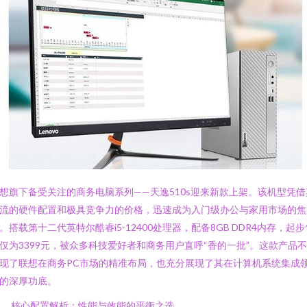
想旗下备受关注的商务电脑系列——天逸510s迎来新款上架。该机型凭借
流的硬件配置和极具竞争力的价格，迅速成为入门级办公与家用市场的焦
。搭载第十二代英特尔酷睿i5-12400处理器，配备8GB DDR4内存，起步
仅为3399元，被众多科技爱好者和商务用户直呼“香的一批”。这款产品
现了联想在商务PC市场的精准布局，也充分展现了其在计算机系统集成
的深厚功底。
、 核心配置解析：性能与效能的平衡之选