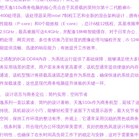
想天逸510s商务电脑的核心亮点在于其搭载的英特尔第十二代酷睿i5-
2400处理器。该处理器采用Intel 7制程工艺和全新的混合架构设计，拥有
性能核（P-core）和0个能效核（E-core），总计6核12线程。其基准频
2.5GHz，最高睿频可达4.4GHz，并配备18MB智能缓存。对于日常办公
档处理、网页浏览、多任务切换乃至轻度的图像处理与编程开发，i5-124
能提供流畅、迅捷的响应能力，有效提升工作效率。
之搭配的8GB DDR4内存，为系统运行提供了基础保障，能够满足绝大多
务应用场景的需求。用户若未来有更高要求，该机型通常提供便捷的内存
通道。该机型预计将搭载高速固态硬盘作为系统盘，确保快速的系统启动
件加载速度，这也是现代商务电脑提升体验的关键一环。
、 设计语言与商务定位：简约实用，空间节省
逸系列一直以紧凑、简约的设计著称。天逸510s作为商务机型，延续了
传统。其机箱设计小巧，能够轻松置于桌面下方或显示器旁，最大化节省
空间，保持工作环境的整洁有序。外观上，它通常采用沉稳的黑色或商务
，线条利落，符合现代办公环境的审美需求。良好的散热风道设计和低噪
行特性，也确保了在长时间高负荷工作下的稳定与安静，这对于需要集中