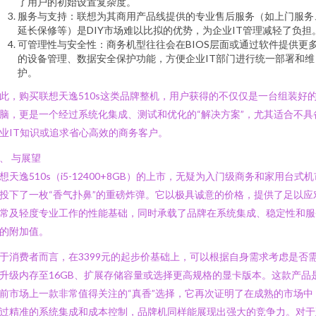
了用户的初始设置复杂度。
服务与支持：联想为其商用产品线提供的专业售后服务（如上门服务
延长保修等）是DIY市场难以比拟的优势，为企业IT管理减轻了负担
可管理性与安全性：商务机型往往会在BIOS层面或通过软件提供更
的设备管理、数据安全保护功能，方便企业IT部门进行统一部署和维
护。
此，购买联想天逸510s这类品牌整机，用户获得的不仅仅是一台组装好
脑，更是一个经过系统化集成、测试和优化的“解决方案”，尤其适合不具
业IT知识或追求省心高效的商务客户。
、 与展望
想天逸510s（i5-12400+8GB）的上市，无疑为入门级商务和家用台式机
投下了一枚“香气扑鼻”的重磅炸弹。它以极具诚意的价格，提供了足以应
常及轻度专业工作的性能基础，同时承载了品牌在系统集成、稳定性和服
的附加值。
于消费者而言，在3399元的起步价基础上，可以根据自身需求考虑是否
升级内存至16GB、扩展存储容量或选择更高规格的显卡版本。这款产品
前市场上一款非常值得关注的“真香”选择，它再次证明了在成熟的市场中
过精准的系统集成和成本控制，品牌机同样能展现出强大的竞争力。对于