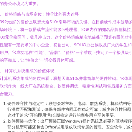
的办公环境尤为重要。
、 价格策略与市场定位：性价比的强力诠释
3399元起”的售价是联想天逸510s引爆市场的关键。在目前硬件成本波动
场环境下，将一款搭载主流性能级i5处理器、8GB内存的知名品牌整机拉
000元价格区间，极具冲击力。这个价格策略精准地瞄准了预算有限但对
性能有一定要求的中小企业、初创公司、SOHO办公族以及广大的学生和
用户。它成功地在“性能”、“品牌”、“价格”三个维度上找到了一个极具吸
的平衡点，让“性价比”一词变得具体可感。
、 计算机系统集成的价值体现
计算机系统集成的角度来看，联想天逸510s并非简单的硬件堆砌。它体
联想作为一线大厂在系统整合、软硬件调优、稳定性测试和售后服务方面
合能力。
硬件兼容性与稳定性：联想会对主板、电源、散热系统、机箱结构等
行深度匹配和测试，确保各部件协同工作稳定可靠，减少兼容性问题
这对于追求“开箱即用”和长期稳定运行的商务用户至关重要。
软件预装与优化：出厂预装正版Windows操作系统及必要的驱动程
部分机型可能还包含Office试用版或联想专属的管理、安全软件，减