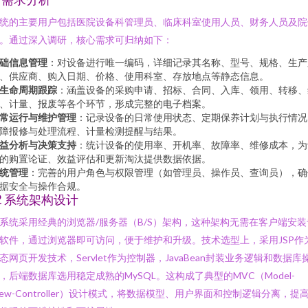
统的主要用户包括医院设备科管理员、临床科室使用人员、财务人员及院
。通过深入调研，核心需求可归纳如下：
础信息管理
：对设备进行唯一编码，详细记录其名称、型号、规格、生产
、供应商、购入日期、价格、使用科室、存放地点等静态信息。
生命周期跟踪
：涵盖设备的采购申请、招标、合同、入库、领用、转移、
、计量、报废等各个环节，形成完整的电子档案。
常运行与维护管理
：记录设备的日常使用状态、定期保养计划与执行情况
障报修与处理流程、计量检测提醒与结果。
益分析与决策支持
：统计设备的使用率、开机率、故障率、维修成本，为
的购置论证、效益评估和更新淘汰提供数据依据。
统管理
：完善的用户角色与权限管理（如管理员、操作员、查询员），确
据安全与操作合规。
.2 系统架构设计
系统采用经典的浏览器/服务器（B/S）架构，这种架构无需在客户端安装
软件，通过浏览器即可访问，便于维护和升级。技术选型上，采用JSP作
态网页开发技术，Servlet作为控制器，JavaBean封装业务逻辑和数据库
，后端数据库选用稳定成熟的MySQL。这构成了典型的MVC（Model-
iew-Controller）设计模式，将数据模型、用户界面和控制逻辑分离，提