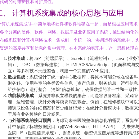
代码的可维护性和可扩展性。
二、 计算机系统集成的核心思想与应用
计算机系统集成”并非简单地将硬件和软件堆砌在一起，而是根据应用需求
各个分离的硬件、软件、网络、数据库及业务应用子系统，通过结构化的
布线系统和计算机网络技术，集成到一个统一的、协调运行的系统中，以
资源的高度共享和信息的集中管理。在本系统的实现中，这一思想体现在
技术集成
：将JSP（前端展示）、Servlet（流程控制）、Java（业务
辑）、JDBC（数据库连接）、HTML/CSS/JavaScript（页面样式与
互）等多种技术无缝整合，构建一个完整的Web应用。
数据集成
：系统设计了统一的中心数据库，将原本可能分散在设备科
财务科、使用科室的各类设备信息（资产信息、财务信息、运行信息
维护信息）进行整合，消除“信息孤岛”，确保数据的唯一性和一致性
功能模块集成
：系统并非孤立模块的集合，而是将设备档案、采购管
理、运维管理、统计分析等模块深度耦合。例如，在维修模块中可以
接调取设备的详细档案和历史维修记录；在统计分析模块中，数据来
于所有业务模块的日常积累。
与外部系统的接口预留
：考虑到未来医院整体信息化的需要，系统在
计中预留了标准数据接口（如Web Service、HTTP API），为未来
医院HIS（医院信息系统）、财务系统、物资供应链系统等进行集成
定基础，实现更大范围的业务流程整合。