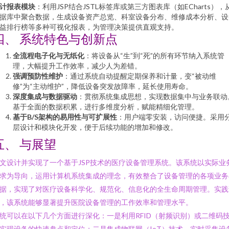
计报表模块
：利用JSP结合JSTL标签库或第三方图表库（如ECharts），
据库中聚合数据，生成设备资产总览、科室设备分布、维修成本分析、设
益排行榜等多种可视化报表，为管理决策提供直观支持。
四、 系统特色与创新点
全流程电子化与无纸化
：将设备从“生”到“死”的所有环节纳入系统管
理，大幅提升工作效率，减少人为差错。
强调预防性维护
：通过系统自动提醒定期保养和计量，变“被动维
修”为“主动维护”，降低设备突发故障率，延长使用寿命。
深度集成与数据驱动
：贯彻系统集成思想，实现数据集中与业务联动
基于全面的数据积累，进行多维度分析，赋能精细化管理。
基于B/S架构的易用性与可扩展性
：用户端零安装，访问便捷。采用
层设计和模块化开发，便于后续功能的增加和修改。
五、 与展望
文设计并实现了一个基于JSP技术的医疗设备管理系统。该系统以实际业
求为导向，运用计算机系统集成的理念，有效整合了设备管理的各项业务
据，实现了对医疗设备科学化、规范化、信息化的全生命周期管理。实践
，该系统能够显著提升医院设备管理的工作效率和管理水平。
统可以在以下几个方面进行深化：一是利用RFID（射频识别）或二维码
实现设备的快速盘点和定位；二是集成物联网（IoT）技术，实时采集设