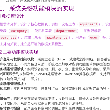
三、 系统关键功能模块的实现
.1 数据库设计
据需求分析，设计了核心数据表，例如：设备主表（
）、设
equipment
类表（
）、使用科室表（
）、采购记录表
category
department
）、维修记录表（
）、用户表（
）等。
purchase
maintenance
user
主外键关联，建立起严谨的数据关系模型。
.2 主要功能模块实现
户登录与权限控制模块
：采用过滤器（Filter）或拦截器实现统一的会话
和权限验证。不同角色登录后，系统动态加载对应的功能菜单和数据视图
备档案管理模块
：实现设备的增、删、改、查、批量导入导出功能。采用
SP页面展示列表和详情，Servlet处理请求，JavaBean操作数据库。支持
传（如合同扫描件、照片）。
备动态管理模块
：
购流程
：实现从科室申请、设备科汇总、领导审批到生成采购订单的线上
。
修保养
：临床科室在线提交故障申请，设备科派工、维修人员处理并反馈
，形成闭环。系统自动根据保养周期生成保养计划提醒。
备转移与报废
：记录设备科室间的调拨历史和最终的报废审批流程。